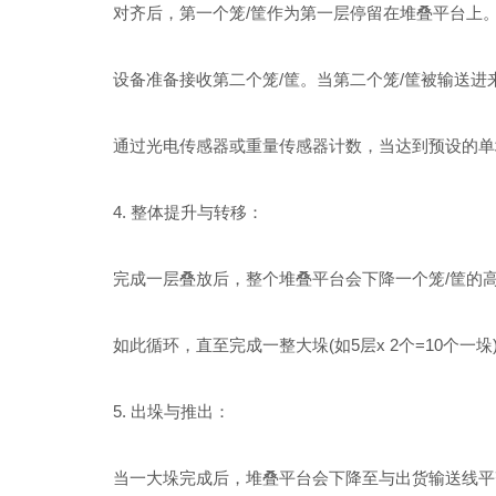
对齐后，第一个笼/筐作为第一层停留在堆叠平台上
设备准备接收第二个笼/筐。当第二个笼/筐被输送进
通过光电传感器或重量传感器计数，当达到预设的单垛数量
4. 整体提升与转移：
完成一层叠放后，整个堆叠平台会下降一个笼/筐的高
如此循环，直至完成一整大垛(如5层x 2个=10个一垛
5. 出垛与推出：
当一大垛完成后，堆叠平台会下降至与出货输送线平