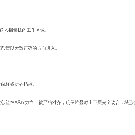
送入摞筐机的工作区域。
/筐以大致正确的方向进入。
向杆或对齐挡板。
/筐在X和Y方向上被严格对齐，确保堆叠时上下层完全吻合，垛形