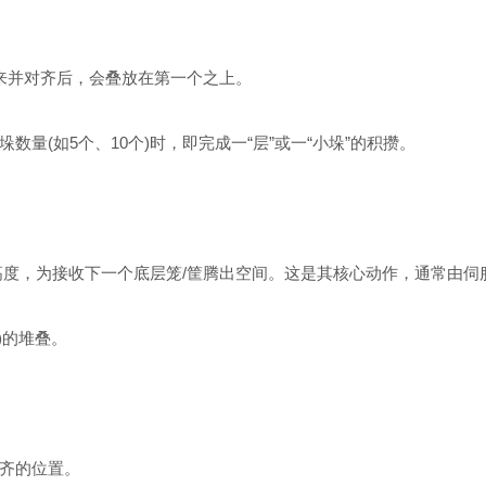
。
来并对齐后，会叠放在第一个之上。
(如5个、10个)时，即完成一“层”或一“小垛”的积攒。
度，为接收下一个底层笼/筐腾出空间。这是其核心动作，通常由伺
)的堆叠。
齐的位置。