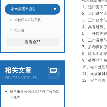
电晕机使用特点
1、适用范围广：
家禽类屠宰设备
2、采用进的大
鸡鸭鹅立式脱毛机
3、工作频率任
4、具有过压、
电麻机
5、可外接声光
6、工作温度范
查看全部
7、多种保护原因
8、喷头固定安
9、处理时间短
10、电晕处理只
相关文章
11、无废液排放
RELATED ARTICLES
12、安全可靠：
鸡爪重量分选机其特点可分为以
下几类