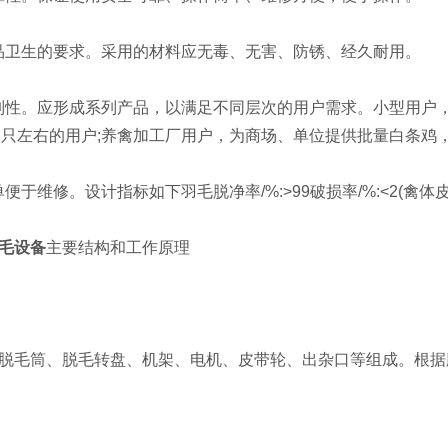
品卫生的要求。采用的材料应无毒、无害、防锈、经久耐用。
列性。应形成系列产品，以满足不同层次的用户需求。小型用户
3 只左右的用户;养禽加工厂用户，为商场、单位提供批量白条鸡，
于维修。设计指标如下羽毛脱净率/%:>99破损率/%:<2(禽体皮表面揉
毛设备
主要结构和工作原理
毛筒、脱毛转盘、机架、电机、皮带轮、出杂口等组成。根据