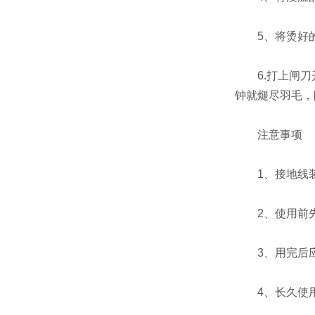
5、将烫好的鸡
6.打上闸刀开
钟就煺尽羽毛，
注意事项
1、接地线装
2、使用前先
3、用完后应
4、长久使用