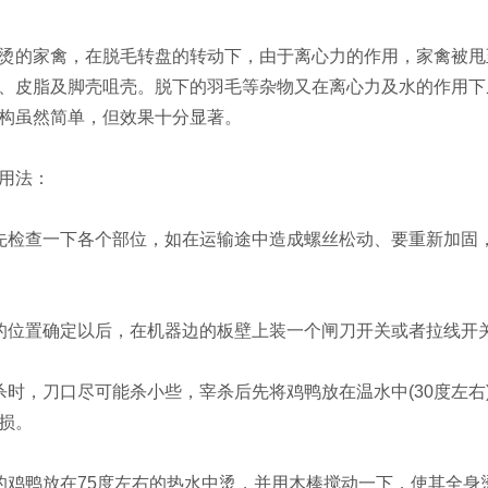
的家禽，在脱毛转盘的转动下，由于离心力的作用，家禽被甩至
、皮脂及脚壳咀壳。脱下的羽毛等杂物又在离心力及水的作用下
构虽然简单，但效果十分显著。
用法：
检查一下各个部位，如在运输途中造成螺丝松动、要重新加固，
位置确定以后，在机器边的板壁上装一个闸刀开关或者拉线开
，刀口尽可能杀小些，宰杀后先将鸡鸭放在温水中(30度左右
损。
鸭放在75度左右的热水中烫，并用木棒搅动一下，使其全身