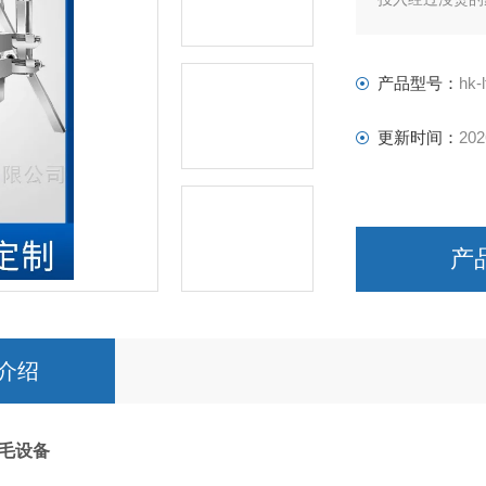
边缘;通过脱毛
壳咀壳。脱下的
隙中掉下，被刮
产品型号：
hk-l
更新时间：
202
产
介绍
毛设备