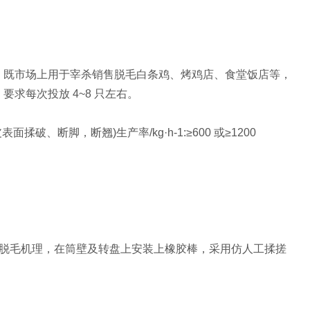
，既市场上用于宰杀销售脱毛白条鸡、烤鸡店、食堂饭店等，
要求每次投放 4~8 只左右。
破、断脚，断翘)生产率/kg·h-1:≥600 或≥1200
脱毛机理，在筒壁及转盘上安装上橡胶棒，采用仿人工揉搓