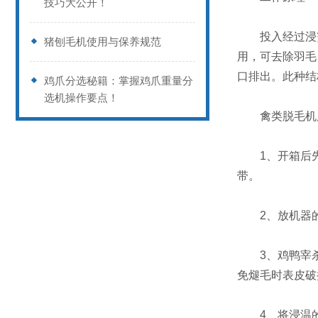
技巧大公开！
投入经过浸烫
猪刨毛机使用与保养规范
用，可去除羽毛
口排出。此种结
鸡爪分选秘籍：掌握鸡爪重量分
选机操作要点！
禽类脱毛机
1、开箱后先
带。
2、放机器的
3、鸡鸭宰杀时
免煺毛时表皮破
4、将浸温的鸡