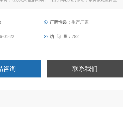
棒与家禽之间的相对运动，产生揉搓作用，可去除羽毛、皮脂及脚
羽毛等杂物又在离心力及水的作用下从脱毛转盘与脱毛筒之间的缝
毛棒刮到出杂口排出。
t
厂商性质：
生产厂家
6-01-22
访 问 量：
782
品咨询
联系我们