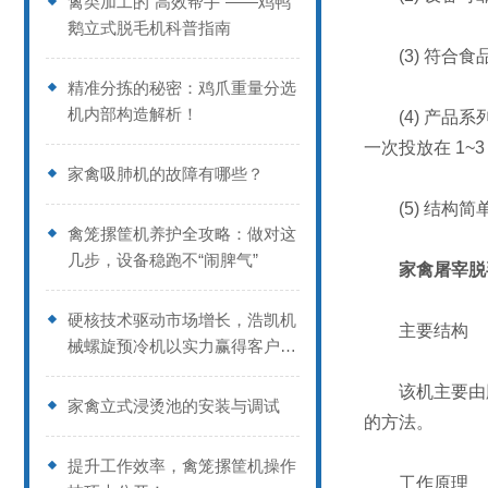
禽类加工的“高效帮手”——鸡鸭
鹅立式脱毛机科普指南
(3) 符合食
精准分拣的秘密：鸡爪重量分选
机内部构造解析！
(4) 产品系
一次投放在 1~
家禽吸肺机的故障有哪些？
(5) 结构简单便
禽笼摞筐机养护全攻略：做对这
几步，设备稳跑不“闹脾气”
家禽屠宰脱
硬核技术驱动市场增长，浩凯机
主要结构
械螺旋预冷机以实力赢得客户信
赖
该机主要由脱
家禽立式浸烫池的安装与调试
的方法。
提升工作效率，禽笼摞筐机操作
工作原理