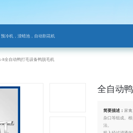
，预冷机，浸蜡池，自动割花机
k-lt全自动鸭打毛设备鸭脱毛机
全自动鸭
简要描述：
家禽
杂口等组成。根
法。
投入经过浸烫的