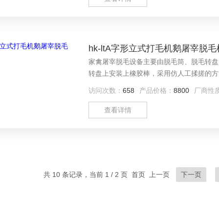
hk-ltA字形立式打毛机鹅屠宰脱
家禽屠宰脱毛设备主要由脱毛筒、脱毛转盘
转盘上安装上橡胶棒，采用仿人工揉搓的方
的作用，家禽被甩至筒壁边缘;通过脱毛棒
访问次数：
658
产品价格：
8800
厂商性
咀壳。脱下的羽毛等杂物又在离心力及水的
口排出。
查看详情
共 10 条记录，当前 1 / 2 页 首页 上一页
下一页