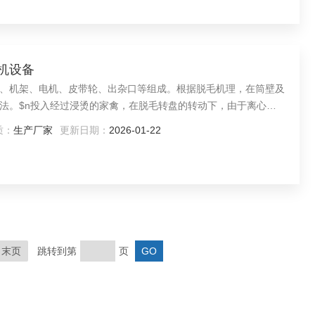
毛机设备
、机架、电机、皮带轮、出杂口等组成。根据脱毛机理，在筒壁及
法。$n投入经过浸烫的家禽，在脱毛转盘的转动下，由于离心力
与家禽之间的相对运动，产生揉搓作用，可去除羽毛、皮脂及脚壳
质：
生产厂家
更新日期：
2026-01-22
作用下从脱毛转盘与脱毛筒之间的缝隙中掉下，被刮毛棒刮到出杂
末页
跳转到第
页