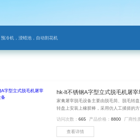
，预冷机，浸蜡池，自动割花机
hk-lt不锈钢A字型立式脱毛机屠
家禽屠宰脱毛设备主要由脱毛筒、脱毛转盘
转盘上安装上橡胶棒，采用仿人工揉搓的方
的作用，家禽被甩至筒壁边缘;通过脱毛棒
访问次数：
665
产品价格：
8800
厂商性
咀壳。脱下的羽毛等杂物又在离心力及水的
口排出。
查看详情