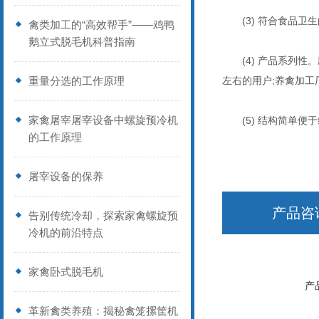
(3) 符合食品卫
禽类加工的“高效帮手”——鸡鸭
鹅立式脱毛机科普指南
(4) 产品系列性。
重量分选的工作原理
左右的用户;养禽加工
家禽屠宰屠宰设备中螺旋预冷机
(5) 结构简单便于维修
的工作原理
屠宰设备的保养
产品咨
告别传统冷却，探索家禽螺旋预
冷机的前沿特点
家禽卧式脱毛机
产
革新禽类养殖：揭秘禽笼摞筐机