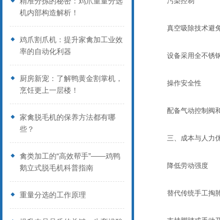
精准分拣的秘密：鸡爪重量分选
‌污染控制‌
机内部构造解析！
真空吸除技术避免手
鸡爪割爪机：提升家禽加工业效
率的自动化利器
设备采用全不锈钢材
厨房新宠：了解鸭黄金割掌机，
‌操作安全性‌
烹饪更上一层楼！
配备气动控制阀和循
家禽脱毛机的保养方法都有哪
些？
三、成本与人力
禽类加工的“高效帮手”——鸡鸭
‌降低劳动强度‌
鹅立式脱毛机科普指南
替代传统手工掏肺，
重量分选的工作原理