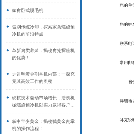
您的单
家禽卧式脱毛机
您的姓
告别传统冷却，探索家禽螺旋预
冷机的前沿特点
联系电
革新禽类养殖：揭秘禽笼摞筐机
的优势！
常用邮
走进鸭黄金割掌机内部：一探究
竟其高效工作的奥秘
省
硬核技术驱动市场增长，浩凯机
详细地
械螺旋预冷机以实力赢得客户信
赖
补充说
掌中宝变黄金：揭秘鸭黄金割掌
机的操作流程！